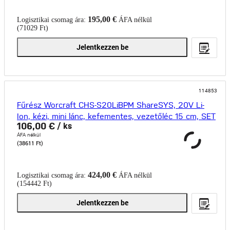
195,00 €
Logisztikai csomag ára:
ÁFA nélkül
(71029 Ft)
Jelentkezzen be
114853
Fűrész Worcraft CHS-S20LiBPM ShareSYS, 20V Li-
Ion, kézi, mini lánc, kefementes, vezetőléc 15 cm, SET
106,00 €
/ ks
ÁFA nélkül
(38611 Ft)
424,00 €
Logisztikai csomag ára:
ÁFA nélkül
(154442 Ft)
Jelentkezzen be