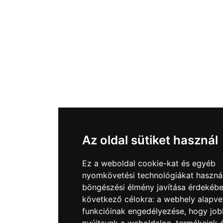
Az oldal sütiket használ
Ez a weboldal cookie-kat és egyéb
nyomkövetési technológiákat haszná
böngészési élmény javítása érdekébe
következő célokra:
a webhely alapve
funkcióinak engedélyezése
,
hogy job