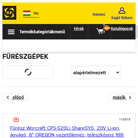
Hu
Keresni
Saját fiókom
{{
Hírek
Eladás
Katalógusok
count
Termékkategóriák
menü
}}
FŰRÉSZGÉPEK
előző
másik
114315
Fűrész Worcraft CPS-S20Li ShareSYS, 20V Li-ion,
ágvágó, 8" OREGON vezetőlemez, teleszkópos 188-