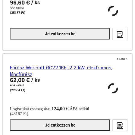
96,60 €
/ ks
270 c
ÁFA nélkül
(35187 Ft)
Jelentkezzen be
114020
Fűrész Worcraft GC22-16E, 2,2 kW, elektromos,
láncfűrész
62,00 €
/ ks
ÁFA nélkül
(22584 Ft)
124,00 €
Logisztikai csomag ára:
ÁFA nélkül
(45167 Ft)
Jelentkezzen be