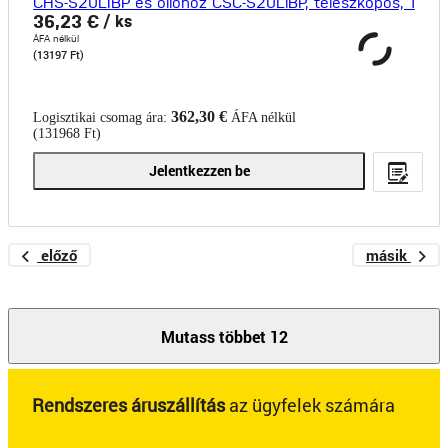
CHS-S20LIBP és ollóhoz CSC-S20LiBP, teleszkópos, 1
36,23 €
/ ks
ÁFA nélkül
(13197 Ft)
362,30 €
Logisztikai csomag ára:
ÁFA nélkül
(131968 Ft)
Jelentkezzen be
előző
másik
Mutass többet 12
Rendszeres áruszállítás
az ügyfelek számára