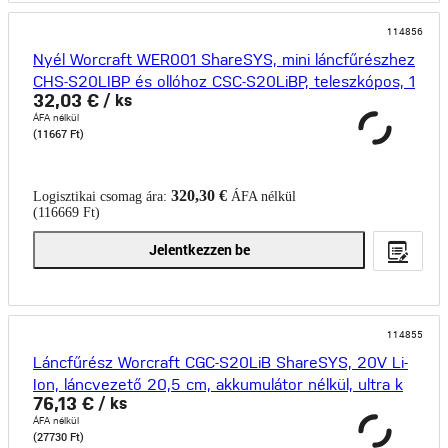
114856
Nyél Worcraft WER001 ShareSYS, mini láncfűrészhez
CHS-S20LIBP és ollóhoz CSC-S20LiBP, teleszkópos, 1
32,03 €
/ ks
ÁFA nélkül
(11667 Ft)
320,30 €
Logisztikai csomag ára:
ÁFA nélkül
(116669 Ft)
Jelentkezzen be
114855
Láncfűrész Worcraft CGC-S20LiB ShareSYS, 20V Li-
Ion, láncvezető 20,5 cm, akkumulátor nélkül, ultra k
76,13 €
/ ks
ÁFA nélkül
(27730 Ft)