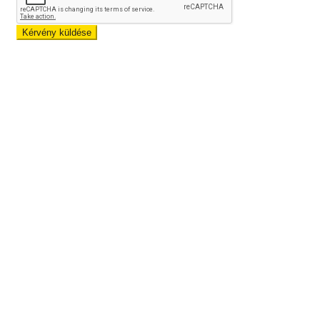
Kérvény küldése