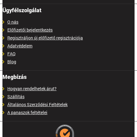
Ügyfélszolgálat
O nás
Előfizetői bejelentkezés
Regisztráljon új előfizető regisztrációja
Adatvédelem
FAQ
Blog
Megbízás
Hogyan rendelhetek árut?
Szállítás
Általános Szerződési Feltételek
A panaszok feltételei