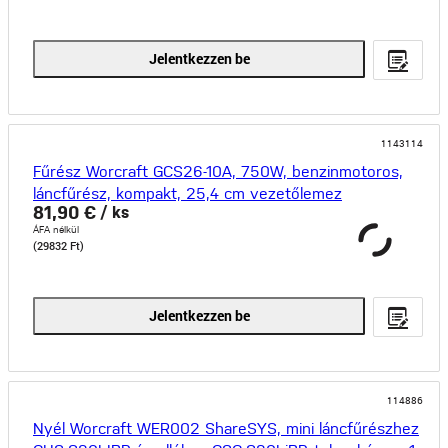
Jelentkezzen be
1143114
Fűrész Worcraft GCS26-10A, 750W, benzinmotoros,
láncfűrész, kompakt, 25,4 cm vezetőlemez
81,90 €
/ ks
ÁFA nélkül
(29832 Ft)
Jelentkezzen be
114886
Nyél Worcraft WER002 ShareSYS, mini láncfűrészhez