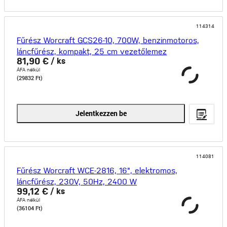
114314
Fűrész Worcraft GCS26-10, 700W, benzinmotoros,
láncfűrész, kompakt, 25 cm vezetőlemez
81,90 €
/ ks
ÁFA nélkül
(29832 Ft)
Jelentkezzen be
114081
Fűrész Worcraft WCE-2816, 16", elektromos,
láncfűrész, 230V, 50Hz, 2400 W
99,12 €
/ ks
ÁFA nélkül
(36104 Ft)