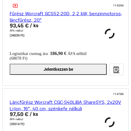
114294
Fűrész Worcraft GCS52-20D, 2,2 kW, benzinmotoros,
láncfűrész, 20"
93,45 €
/ ks
ÁFA nélkül
(34039 Ft)
186,90 €
Logisztikai csomag ára:
ÁFA nélkül
(68078 Ft)
Jelentkezzen be
114786
Láncfűrész Worcraft CGC-S40LiBA ShareSYS, 2x20V
Li-Ion, 16", 40 cm, szénkefe nélküli
97,50 €
/ ks
ÁFA nélkül
(35514 Ft)