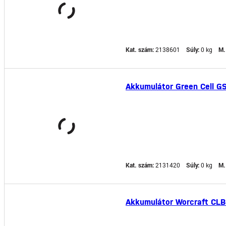
Kat. szám:
2138601
Súly:
0 kg
M.
Akkumulátor Green Cell G
Kat. szám:
2131420
Súly:
0 kg
M.
Akkumulátor Worcraft CLB