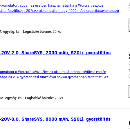
kkumulátort abban az esetben használhatja, ha a Worcraft eszköz
átor feszültsége 20 V.Az akkumulátor nagy, 4000 mAh kapacitásávalhosszú
 funkciónak köszönhetőensokkal gyorsabban feltöltheti. Az a
. egység:
ks
Logistické balenie:
20 ks
-20V-2.0, ShareSYS, 2000 mAh, S20Li, gyorstöltés
(
kumulátor a Worcraft készülékének akkumulátorának sérülése esetén
ége 20 V. A gyors töltési funkcióval sokkal gyorsabban feltöltheti. Az
ú élettartamot garantál. Az akkumulátort egyszerűen helye
M. egység:
ks
Logistické balenie:
20 ks
-20V-8.0, ShareSYS, 8000 mAh, S20Li, gyorstöltés