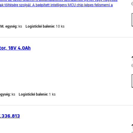
 töltésére szolgál. A beépített intelligens MCU chip képes felismerni a
elleket, és az akkumulátor modelljének megfelelően elté
M. egység:
ks
Logistické balenie:
10 ks
or, 18V 4.0Ah
egység:
ks
Logistické balenie:
1 ks
.336.813