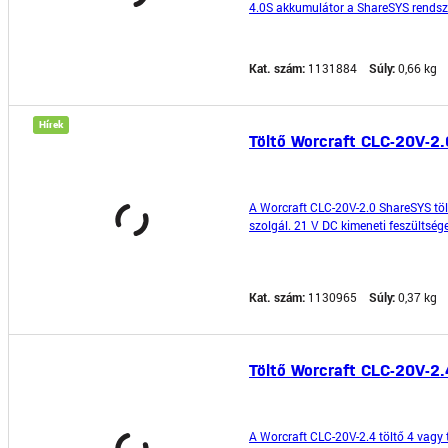
4.0S akkumulátor a ShareSYS rendsz
szerszámokhoz. A 4000 mAh-es kapac
Kat. szám:
1131884
Súly:
0,66 kg
Hírek
Töltő Worcraft CLC-20V-2
A Worcraft CLC-20V-2.0 ShareSYS töl
szolgál. 21 V DC kimeneti feszültsége
kompatibilis akkumulátoros szerszá
Kat. szám:
1130965
Súly:
0,37 kg
Töltő Worcraft CLC-20V-2
A Worcraft CLC-20V-2.4 töltő 4 vagy 