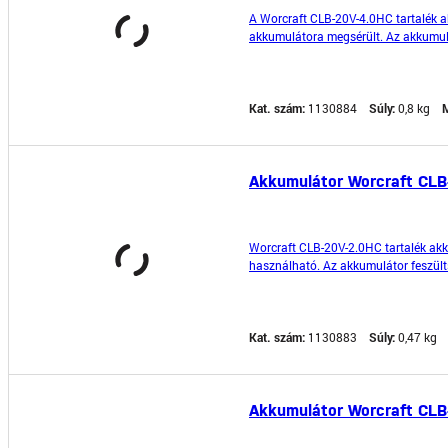
A Worcraft CLB-20V-4.0HC tartalék a
akkumulátora megsérült. Az akkumul
élettartamot biztosít.A gyorstöltési
Kat. szám:
1130884
Súly:
0,8 kg
M
Akkumulátor Worcraft CLB
Worcraft CLB-20V-2.0HC tartalék ak
használható. Az akkumulátor feszülts
akkumulátor típusa Li-ion, ami hossz
Kat. szám:
1130883
Súly:
0,47 kg
Akkumulátor Worcraft CLB