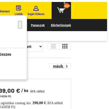
{{
count
}}
Keresni
Listák
Saját fiókom
 nyomon követése
Panaszok
Elérhetőségek
összes
másik
39,00 €
/ ks
ÁFA nélkül
(14206 Ft)
390,00 €
Logisztikai csomag ára:
ÁFA nélkül
(142058 Ft)