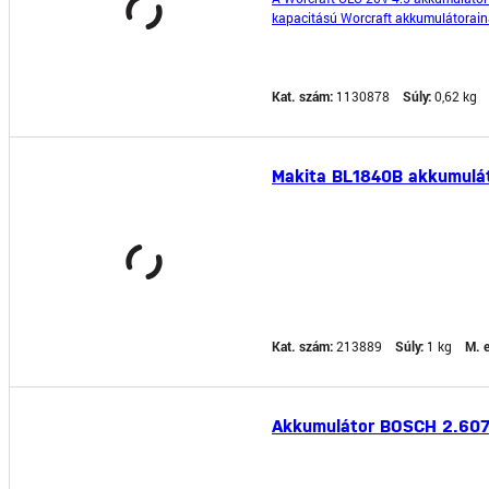
kapacitású Worcraft akkumulátorainak
különböző WORCRAFT akkumulátor mod
Kat. szám:
1130878
Súly:
0,62 kg
Makita BL1840B akkumulát
Kat. szám:
213889
Súly:
1 kg
M. 
Akkumulátor BOSCH 2.607