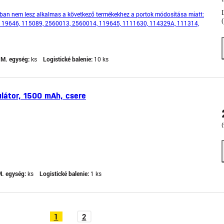
ban nem lesz alkalmas a következő termékekhez a portok módosítása miatt:
119646, 115089, 2560013, 2560014, 119645, 1111630, 114329A, 111314,
, 1111631, 111981, 111981, 114856. Worcraft CLB-20V-8.0 –
M. egység:
ks
Logistické balenie:
10 ks
látor, 1500 mAh, csere
(
. egység:
ks
Logistické balenie:
1 ks
1
2