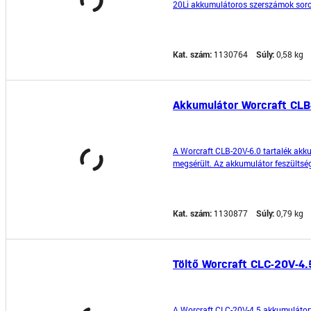
20Li akkumulátoros szerszámok soroza
ellátva. A hozzávetőleges töltési idők:
Kat. szám:
1130764
Súly:
0,58 kg
Akkumulátor Worcraft CLB
A Worcraft CLB-20V-6.0 tartalék akk
megsérült. Az akkumulátor feszültsé
akkumulátor típusa Li-ion, ami hossz
Kat. szám:
1130877
Súly:
0,79 kg
Töltő Worcraft CLC-20V-4.
A Worcraft CLC-20V-4.5 akkumulátor