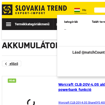
Hu
kategóriák
Talált te
Termékkategóriák
menü
Hírek
Eladás
Katalógusok
–
AKKUMULÁTOROK ÉS TÖL
Lásd {{matchCount
előző
Hírek
Worcraft CLB-20V-4.0S ak
powerbank funkció
Worcraft CLB-20V-4.0S ShareSYS 400