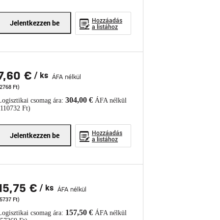
Hozzáadás
Jelentkezzen be
a listához
7,60 €
/ ks
ÁFA nélkül
2768 Ft)
304,00 €
Logisztikai csomag ára:
ÁFA nélkül
(110732 Ft)
Hozzáadás
Jelentkezzen be
a listához
15,75 €
/ ks
ÁFA nélkül
5737 Ft)
157,50 €
Logisztikai csomag ára:
ÁFA nélkül