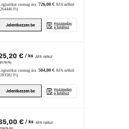
726,00 €
Logisztikai csomag ára:
ÁFA nélkül
(264446 Ft)
Hozzáadás
Jelentkezzen be
a listához
25,20 €
/ ks
ÁFA nélkül
9179 Ft)
504,00 €
Logisztikai csomag ára:
ÁFA nélkül
(183582 Ft)
Hozzáadás
Jelentkezzen be
a listához
65,00 €
/ ks
ÁFA nélkül
(23676 Ft)