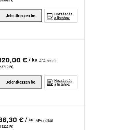
(54969 Ft)
Hozzáadás
Jelentkezzen be
a listához
120,00 €
/ ks
ÁFA nélkül
(43710 Ft)
Hozzáadás
Jelentkezzen be
a listához
36,30 €
/ ks
ÁFA nélkül
(13222 Ft)