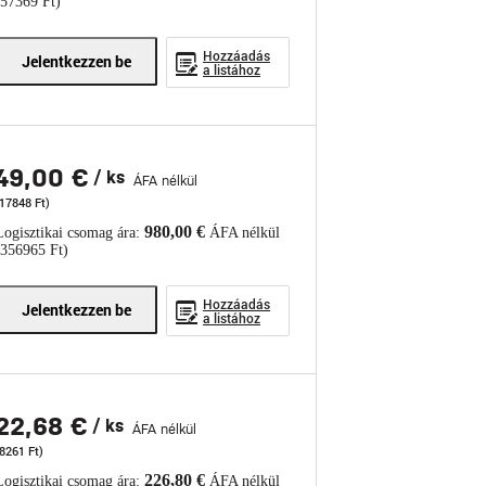
(57369 Ft)
Hozzáadás
Jelentkezzen be
a listához
49,00 €
/ ks
ÁFA nélkül
(17848 Ft)
980,00 €
Logisztikai csomag ára:
ÁFA nélkül
(356965 Ft)
Hozzáadás
Jelentkezzen be
a listához
22,68 €
/ ks
ÁFA nélkül
8261 Ft)
226,80 €
Logisztikai csomag ára:
ÁFA nélkül