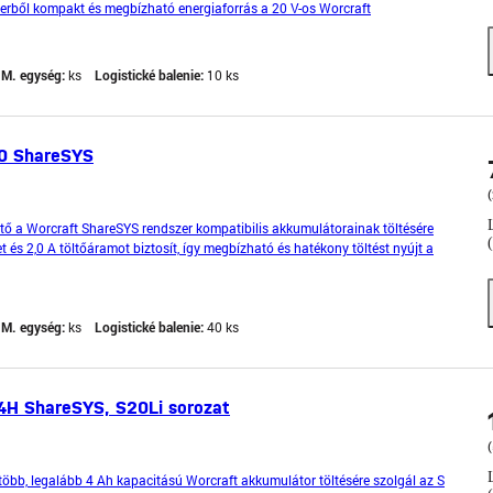
erből kompakt és megbízható energiaforrás a 20 V-os Worcraft
itás ideális mindennapi háztartási munkákhoz, szervizbeavatkozások
M. egység:
ks
Logistické balenie:
10 ks
.0 ShareSYS
(
tő a Worcraft ShareSYS rendszer kompatibilis akkumulátorainak töltésére
t és 2,0 A töltőáramot biztosít, így megbízható és hatékony töltést nyújt a
mokban használt akkumulátorok számára. A töltő
M. egység:
ks
Logistické balenie:
40 ks
.4H ShareSYS, S20Li sorozat
(
több, legalább 4 Ah kapacitású Worcraft akkumulátor töltésére szolgál az S