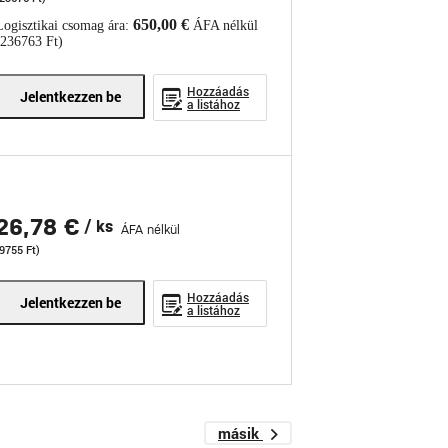
650,00 €
Logisztikai csomag ára:
ÁFA nélkül
(236763 Ft)
Hozzáadás
Jelentkezzen be
a listához
26,78 €
/ ks
ÁFA nélkül
9755 Ft)
Hozzáadás
Jelentkezzen be
a listához
másik