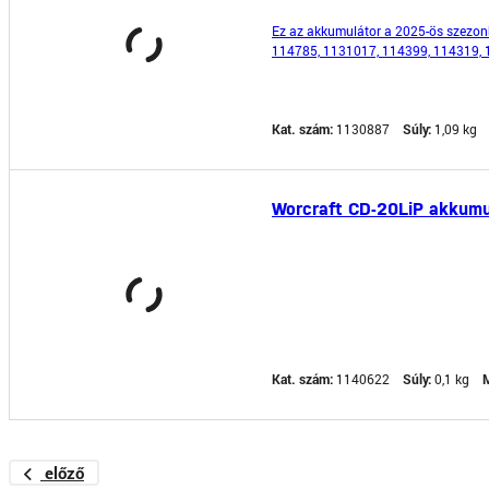
Ez az akkumulátor a 2025-ös szezon
114785, 1131017, 114399, 114319, 
1111065, 1111632, 1111634, 119708
Kat. szám:
1130887
Súly:
1,09 kg
Worcraft CD-20LiP akkumu
Kat. szám:
1140622
Súly:
0,1 kg
M
előző