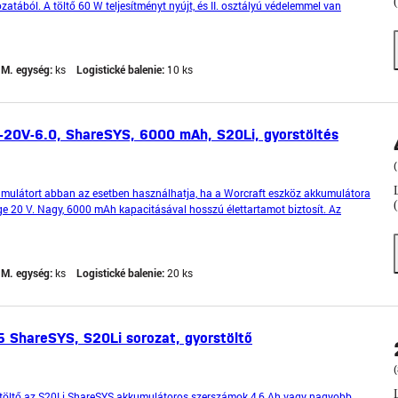
tából. A töltő 60 W teljesítményt nyújt, és II. osztályú védelemmel van
 2,0 Ah - 50 perc, 2,5 Ah - 62 perc, 3,0 A
M. egység:
ks
Logistické balenie:
10 ks
-20V-6.0, ShareSYS, 6000 mAh, S20Li, gyorstöltés
umulátort abban az esetben használhatja, ha a Worcraft eszköz akkumulátora
ge 20 V. Nagy, 6000 mAh kapacitásával hosszú élettartamot biztosít. Az
ú élettartamot garantál. Egyszerűen helyezze be
M. egység:
ks
Logistické balenie:
20 ks
5 ShareSYS, S20Li sorozat, gyorstöltő
(
töltő az S20Li ShareSYS akkumulátoros szerszámok 4,6 Ah vagy nagyobb