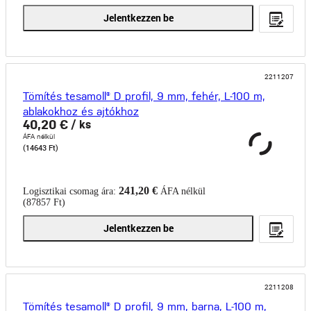
Jelentkezzen be
2211207
Tömítés tesamoll® D profil, 9 mm, fehér, L-100 m,
ablakokhoz és ajtókhoz
40,20 €
/ ks
ÁFA nélkül
(14643 Ft)
241,20 €
Logisztikai csomag ára:
ÁFA nélkül
(87857 Ft)
Jelentkezzen be
2211208
Tömítés tesamoll® D profil, 9 mm, barna, L-100 m,