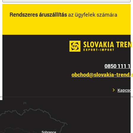
Rendszeres áruszállítás
az ügyfelek számára
0850 111 1
obchod@slovakia-trend.
Kapcsol