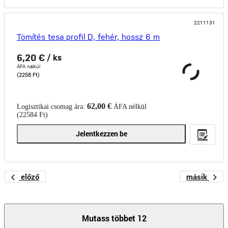
2211131
Tömítés tesa profil D, fehér, hossz 6 m
6,20 €
/ ks
ÁFA nélkül
(2258 Ft)
62,00 €
Logisztikai csomag ára:
ÁFA nélkül
(22584 Ft)
Jelentkezzen be
előző
másik
Mutass többet 12