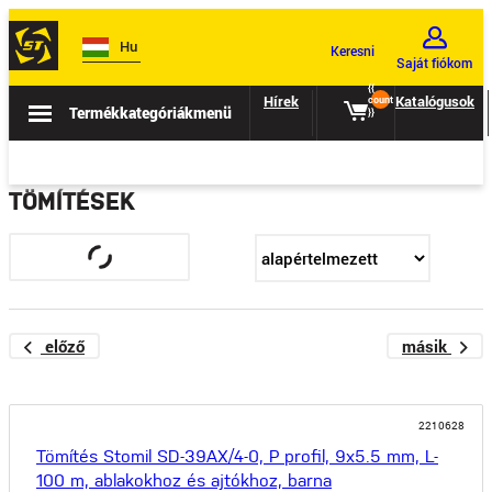
Hu
Keresni
Saját fiókom
{{
Hírek
Eladás
Katalógusok
count
Termékkategóriák
menü
}}
TÖMÍTÉSEK
előző
másik
2210628
Tömítés Stomil SD-39AX/4-0, P profil, 9x5.5 mm, L-
100 m, ablakokhoz és ajtókhoz, barna