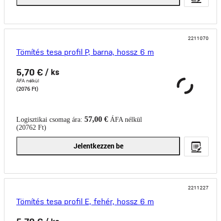
2211070
Tömítés tesa profil P, barna, hossz 6 m
5,70 €
/ ks
ÁFA nélkül
(2076 Ft)
57,00 €
Logisztikai csomag ára:
ÁFA nélkül
(20762 Ft)
Jelentkezzen be
2211227
Tömítés tesa profil E, fehér, hossz 6 m