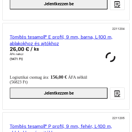
Jelentkezzen be
2211204
Tömítés tesamoll® E profil, 9 mm, barna, L-100 m,
ablakokhoz és ajtókhoz
26,00 €
/ ks
ÁFA nélkül
(9471 Ft)
156,00 €
Logisztikai csomag ára:
ÁFA nélkül
(56823 Ft)
Jelentkezzen be
2211205
Tömítés tesamoll® P profil, 9 mm, fehér, L-100 m,