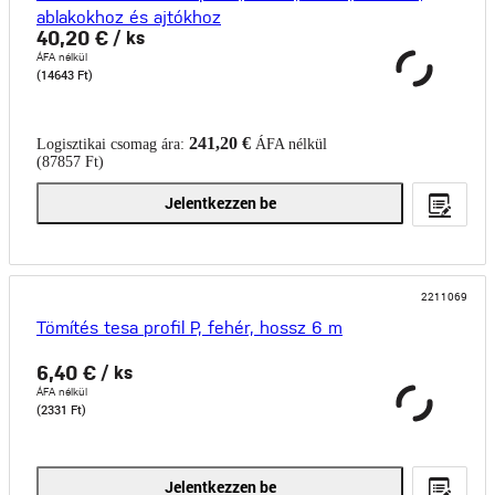
ablakokhoz és ajtókhoz
40,20 €
/ ks
ÁFA nélkül
(14643 Ft)
241,20 €
Logisztikai csomag ára:
ÁFA nélkül
(87857 Ft)
Jelentkezzen be
2211069
Tömítés tesa profil P, fehér, hossz 6 m
6,40 €
/ ks
ÁFA nélkül
(2331 Ft)
Jelentkezzen be