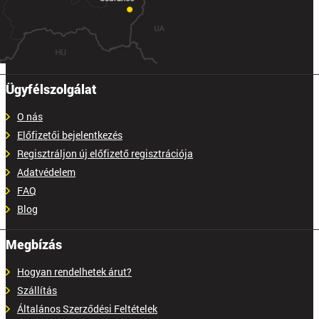
Ügyfélszolgálat
O nás
Előfizetői bejelentkezés
Regisztráljon új előfizető regisztrációja
Adatvédelem
FAQ
Blog
Megbízás
Hogyan rendelhetek árut?
Szállítás
Általános Szerződési Feltételek