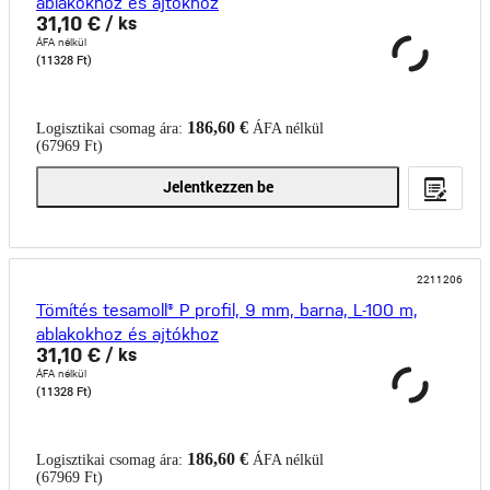
ablakokhoz és ajtókhoz
31,10 €
/ ks
ÁFA nélkül
(11328 Ft)
186,60 €
Logisztikai csomag ára:
ÁFA nélkül
(67969 Ft)
Jelentkezzen be
2211206
Tömítés tesamoll® P profil, 9 mm, barna, L-100 m,
ablakokhoz és ajtókhoz
31,10 €
/ ks
ÁFA nélkül
(11328 Ft)
186,60 €
Logisztikai csomag ára:
ÁFA nélkül
(67969 Ft)