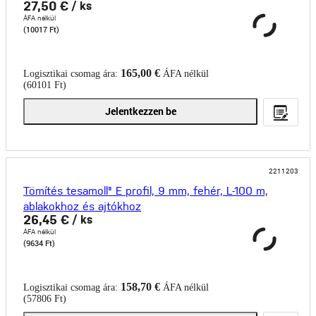
27,50 €
/ ks
ÁFA nélkül
(10017 Ft)
165,00 €
Logisztikai csomag ára:
ÁFA nélkül
(60101 Ft)
Jelentkezzen be
2211203
Tömítés tesamoll® E profil, 9 mm, fehér, L-100 m,
ablakokhoz és ajtókhoz
26,45 €
/ ks
ÁFA nélkül
(9634 Ft)
158,70 €
Logisztikai csomag ára:
ÁFA nélkül
(57806 Ft)