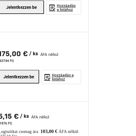
Hozzáadás
Jelentkezzen be
a listához
175,00 €
/ ks
ÁFA nélkül
(63744 Ft)
Hozzáadás a
Jelentkezzen be
listához
5,15 €
/ ks
ÁFA nélkül
1876 Ft)
103,00 €
Logisztikai csomag ára:
ÁFA nélkül