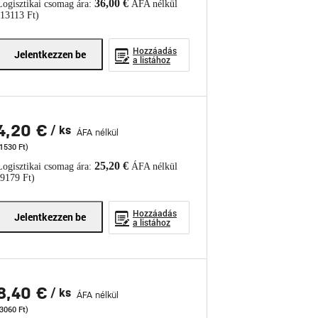
36,00 €
Logisztikai csomag ára:
ÁFA nélkül
(13113 Ft)
Hozzáadás
Jelentkezzen be
a listához
4,20 €
/ ks
ÁFA nélkül
1530 Ft)
25,20 €
Logisztikai csomag ára:
ÁFA nélkül
(9179 Ft)
Hozzáadás
Jelentkezzen be
a listához
8,40 €
/ ks
ÁFA nélkül
3060 Ft)