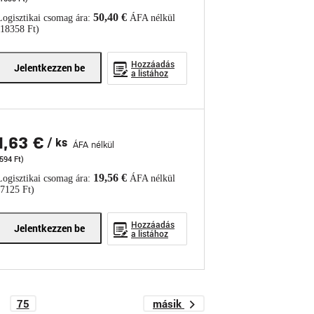
50,40 €
Logisztikai csomag ára:
ÁFA nélkül
(18358 Ft)
Hozzáadás
Jelentkezzen be
a listához
1,63 €
/ ks
ÁFA nélkül
594 Ft)
19,56 €
Logisztikai csomag ára:
ÁFA nélkül
(7125 Ft)
Hozzáadás
Jelentkezzen be
a listához
75
másik