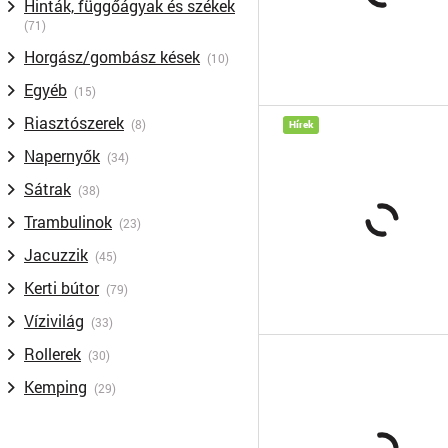
Hinták, függőágyak és székek
(71)
Horgász/gombász kések
(10)
Egyéb
(15)
Riasztószerek
(8)
Hírek
Napernyők
(34)
Sátrak
(38)
Trambulinok
(23)
Jacuzzik
(45)
Kerti bútor
(79)
Vízivilág
(33)
Rollerek
(30)
Kemping
(29)