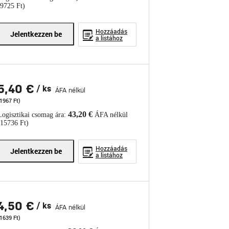
(9725 Ft)
Hozzáadás
Jelentkezzen be
a listához
5,40 €
/ ks
ÁFA nélkül
1967 Ft)
43,20 €
Logisztikai csomag ára:
ÁFA nélkül
(15736 Ft)
Hozzáadás
Jelentkezzen be
a listához
4,50 €
/ ks
ÁFA nélkül
1639 Ft)