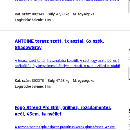
köszönhetően a fém vázszerkezetnek. A székek felülete külső
behatásoknak ellenálló anyaggal van bevonva. Az asztal lapja
Kat. szám:
802343
Súly:
47,68 kg
M. egység:
ks
edzett üvegből készült. Az asztal té
Logistické balenie:
1 ks
ANTOINE terasz szett, 1x asztal, 6x szék,
ShadowGray
A terasz szett kültéri használatra készült. A szett egy asztalból és 6
székből áll, így kényelmes ülőhelyet biztosít. A szett szilárd és stabil,
köszönhetően a fém szerkezetnek.A székek felülete kültéri
körülményeknek ellenálló anyaggal van bevonva.Az asztal lapja
Kat. szám:
802370
Súly:
47,68 kg
M. egység:
ks
edzett üvegből készült. Az asztal t
Logistické balenie:
1 ks
Fogó Strend Pro Grill, grillhez, rozsdamentes
acél, 45cm, fa nyéllel
(
A rozsdamentes grill csipesz praktikus kellék girllezéshez. Az étel