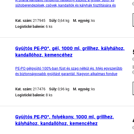
sütoberendezések, csövek, kandallók és kályhák tisztítására és
zsírtalanítására. Óvatosan eltávolítja a zsírt, az égetett
maradványokat, a leülepedett füstöt és kormot, port és más
Kat. szám:
217945
Súly:
0,64 kg
M. egység:
ks
szennyezodéseket. Az anyagok fém vagy üveg részének felü
Logistické balenie:
6 ks
Gyújtós PE-PO®, gél, 1000 ml, grillhez, kályhához,
kandallóhoz, kemencéhez
(
PE-PO gélgyújtó 100%-ban füst és szag nélkül ég. Még egyszerűbb
és biztonságosabb gyújtást garantál. Nagyon alkalmas fondue
készítésére. Nem csöpög a gyújtási helyről. Használja a terméket
biztonságosan. Használat előtt mindig olvassa el a címkét és a
Kat. szám:
217476
Súly:
0,96 kg
M. egység:
ks
termékinformációt. Veszélyességi osztályok:
Logistické balenie:
8 ks
Gyújtós PE-PO®, folyékony, 1000 ml, grillhez,
kályhához, kandallóhoz, kemencéhez
(