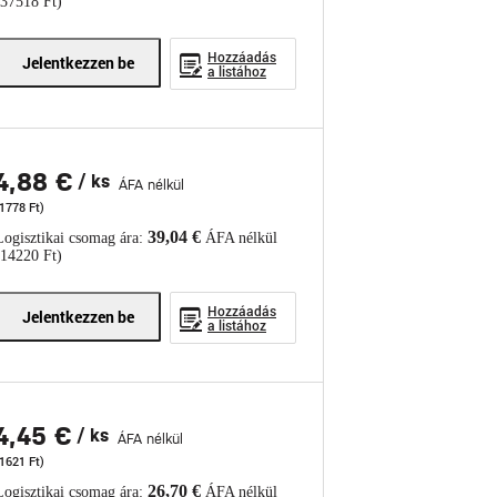
(37518 Ft)
Hozzáadás
Jelentkezzen be
a listához
4,88 €
/ ks
ÁFA nélkül
1778 Ft)
39,04 €
Logisztikai csomag ára:
ÁFA nélkül
(14220 Ft)
Hozzáadás
Jelentkezzen be
a listához
4,45 €
/ ks
ÁFA nélkül
1621 Ft)
26,70 €
Logisztikai csomag ára:
ÁFA nélkül