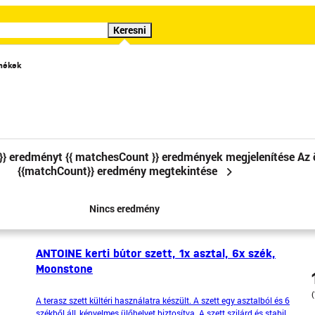
Keresni
rmékek
Különleges ajánlat
Videók
Követelések
}} eredményt
{{ matchesCount }} eredmények megjelenítése
Az 
{{matchCount}} eredmény megtekintése
1
2
3
4
5
6
7
...
Nincs eredmény
ANTOINE kerti bútor szett, 1x asztal, 6x szék,
Moonstone
A terasz szett kültéri használatra készült. A szett egy asztalból és 6
székből áll, kényelmes ülőhelyet biztosítva. A szett szilárd és stabil,