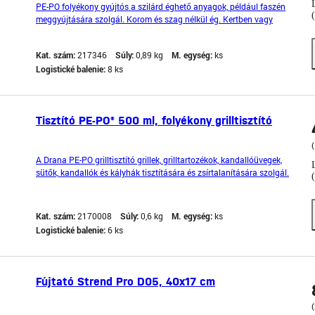
PE-PO folyékony gyújtós a szilárd éghető anyagok, például faszén
meggyújtására szolgál. Korom és szag nélkül ég. Kertben vagy
egyszer használatos grillekben való használatra alkalmas.
Használja a terméket biztonságosan. Használat előtt mindig
Kat. szám:
217346
Súly:
0,89 kg
M. egység:
ks
olvassa el a címkét és a termékinformációt. Veszélye
Logistické balenie:
8 ks
Tisztító PE-PO® 500 ml, folyékony grilltisztító
(
A Drana PE-PO grilltisztító grillek, grilltartozékok, kandallóüvegek,
sütők, kandallók és kályhák tisztítására és zsírtalanítására szolgál.
Eltávolítja a zsírt, odaégett maradványokat, füstlerakódást, kormot,
port és egyéb szennyeződéseket. Kerülje az érintkezést a sütőajtó
tömítésével. Citrus illat
Kat. szám:
2170008
Súly:
0,6 kg
M. egység:
ks
Logistické balenie:
6 ks
Fújtató Strend Pro D05, 40x17 cm
(