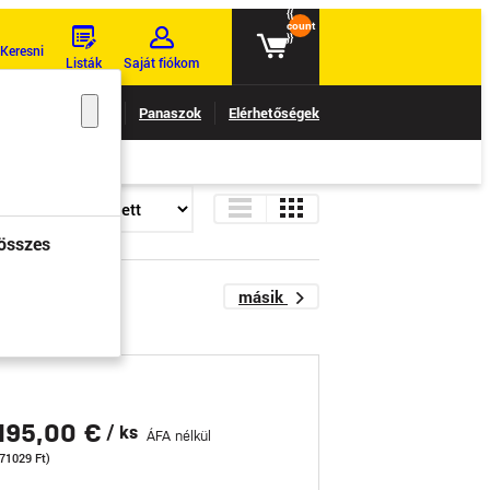
{{
count
}}
Keresni
Listák
Saját fiókom
 nyomon követése
Panaszok
Elérhetőségek
összes
75
másik
195,00 €
/ ks
ÁFA nélkül
(71029 Ft)