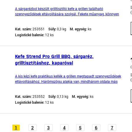
A sárgarézbol készült grilltisztító kefe a grillen található
szennyeződések eltávolítására szolgál. Fekete műanyag, könnyen
megfogható nyele van. A nyél végén hengeres kefe található. A
sárgarézbol készült sörtéknek köszönhetően nem kell aggódnia,
Kat. szám:
253551
Súly:
0,3 kg
M. egység:
ks
hogy a grill rács megkarcolódik, vagy megsérül.
Logistické balenie:
12 ks
Kefe Strend Pro Grill BBQ, sárgaréz,
grilltisztításhoz, kaparóval
(
A kis kézi kefe praktikus kellék a grillen megtapadt szennyeződések
eltávolításához. Hárömszögu alakja van, mindhárom oldala más
funkciót lát el. Az elso oldalon található a kefe fogantyúja. A
legvastagabb és legmakacsabb szennyeződések eltüntetésére
Kat. szám:
253552
Súly:
0,13 kg
M. egység:
ks
szolgál a fém kaparó. A kevésbé makacsabb szennye
Logistické balenie:
12 ks
1
2
3
4
5
6
7
...