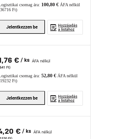
100,80 €
Logisztikai csomag ára:
ÁFA nélkül
(36716 Ft)
Hozzáadás
Jelentkezzen be
a listához
1,76 €
/ ks
ÁFA nélkül
641 Ft)
52,80 €
Logisztikai csomag ára:
ÁFA nélkül
(19232 Ft)
Hozzáadás
Jelentkezzen be
a listához
4,20 €
/ ks
ÁFA nélkül
1530 Ft)