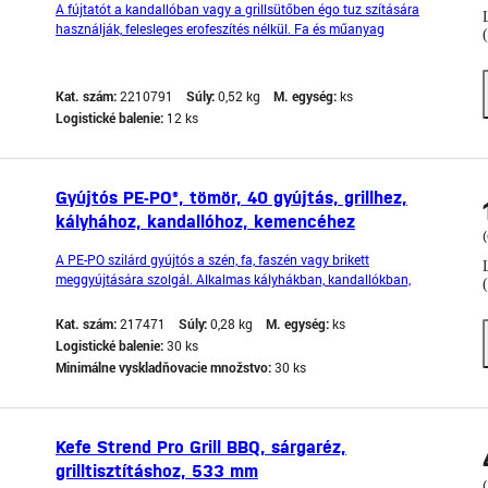
A fújtatót a kandallóban vagy a grillsütőben égo tuz szítására
használják, felesleges erofeszítés nélkül. Fa és műanyag
kombinációjából készült, ezért a tuztol a szükséges távolságot be
kell tartani. A fogantyúk egyszeru kinyitásával a fújtató megtelik
levegovel, a fogantyúk megnyomásával pedig kifú
Kat. szám:
2210791
Súly:
0,52 kg
M. egység:
ks
Logistické balenie:
12 ks
Gyújtós PE-PO®, tömör, 40 gyújtás, grillhez,
kályhához, kandallóhoz, kemencéhez
(
A PE-PO szilárd gyújtós a szén, fa, faszén vagy brikett
meggyújtására szolgál. Alkalmas kályhákban, kandallókban,
kertigrlikben, valamint nyílt tűzhelyeken való használatra. Használja
a terméket biztonságosan. Használat előtt mindig olvassa el a
Kat. szám:
217471
Súly:
0,28 kg
M. egység:
ks
címkét és a termékinformációt. Veszélyességi oszt
Logistické balenie:
30 ks
Minimálne vyskladňovacie množstvo:
30 ks
Kefe Strend Pro Grill BBQ, sárgaréz,
grilltisztításhoz, 533 mm
(