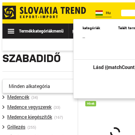
Hu
kategóriák
Talált te
Termékkategóriák
menü
Hírek
Eladás
Katalógusok
–
SZABADIDŐ
Lásd {{matchCount
előző
Minden alkategória
Medencék
(34)
Hírek
Medence vegyszerek
(33)
Medence kiegészítők
(167)
Grillezés
(255)