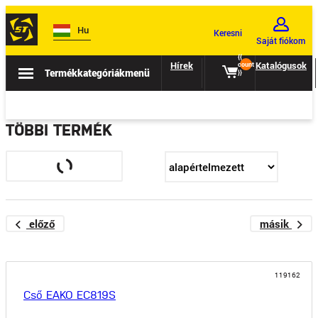
Hu
Keresni
Saját fiókom
{{
Hírek
Eladás
Katalógusok
count
Termékkategóriák
menü
}}
TÖBBI TERMÉK
előző
másik
119162
Cső EAKO EC819S