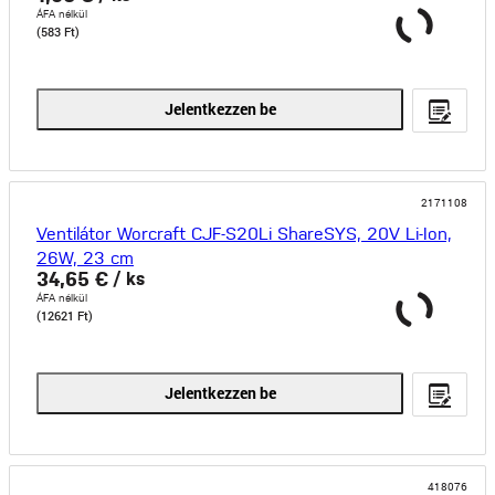
ÁFA nélkül
(583 Ft)
Jelentkezzen be
2171108
Ventilátor Worcraft CJF-S20Li ShareSYS, 20V Li-Ion,
26W, 23 cm
34,65 €
/ ks
ÁFA nélkül
(12621 Ft)
Jelentkezzen be
418076