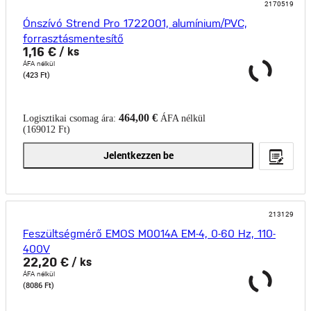
2170519
Ónszívó Strend Pro 1722001, alumínium/PVC,
forrasztásmentesítő
1,16 €
/ ks
ÁFA nélkül
(423 Ft)
464,00 €
Logisztikai csomag ára:
ÁFA nélkül
(169012 Ft)
Jelentkezzen be
213129
Feszültségmérő EMOS M0014A EM-4, 0-60 Hz, 110-
400V
22,20 €
/ ks
ÁFA nélkül
(8086 Ft)