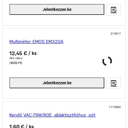
Jelentkezzen be
213917
Multiméter EMOS EM320A
12,45 €
/ ks
ÁFA nélkül
(4535 Ft)
Jelentkezzen be
1110982
Kendő VAC-79W/80E, ablaktisztítóhoz, pót
1,60 €
/ ks