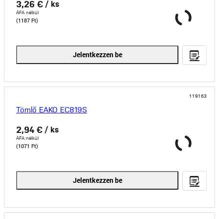
3,26 €
/ ks
ÁFA nélkül
(1187 Ft)
Jelentkezzen be
119163
Tömlő EAKO EC819S
2,94 €
/ ks
ÁFA nélkül
(1071 Ft)
Jelentkezzen be