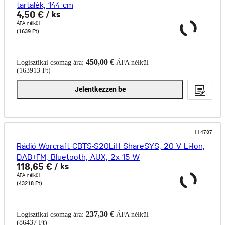
tartalék, 144 cm
4,50 €
/ ks
ÁFA nélkül
(1639 Ft)
450,00 €
Logisztikai csomag ára:
ÁFA nélkül
(163913 Ft)
Jelentkezzen be
114787
Rádió Worcraft CBTS-S20LiH ShareSYS, 20 V Li-Ion,
DAB+FM, Bluetooth, AUX, 2x 15 W
118,65 €
/ ks
ÁFA nélkül
(43218 Ft)
237,30 €
Logisztikai csomag ára:
ÁFA nélkül
(86437 Ft)