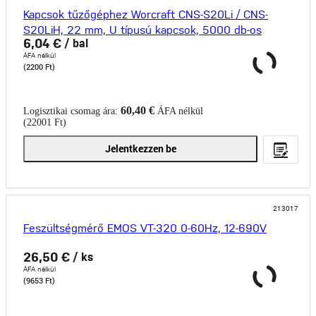
Kapcsok tűzőgéphez Worcraft CNS-S20Li / CNS-
S20LiH, 22 mm, U típusú kapcsok, 5000 db-os
6,04 €
/ bal
csomag
ÁFA nélkül
(2200 Ft)
60,40 €
Logisztikai csomag ára:
ÁFA nélkül
(22001 Ft)
Jelentkezzen be
213017
Feszültségmérő EMOS VT-320 0-60Hz, 12-690V
26,50 €
/ ks
ÁFA nélkül
(9653 Ft)