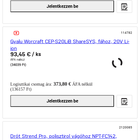
Jelentkezzen be
114782
Gyalu Worcraft CEP-S20LiB ShareSYS, fához, 20V Li-
ion
93,45 €
/ ks
ÁFA nélkül
(34039 Ft)
373,80 €
Logisztikai csomag ára:
ÁFA nélkül
(136157 Ft)
Jelentkezzen be
2120085
Drót Strend Pro, polisztirol vágóhoz NPT-FC142,