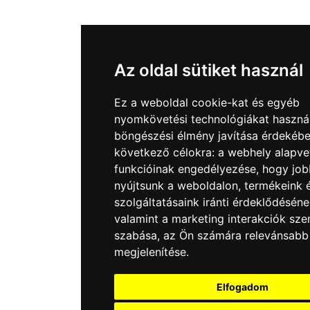
Az oldal sütiket használ
Ez a weboldal cookie-kat és egyéb
nyomkövetési technológiákat haszná
böngészési élmény javítása érdekébe
következő célokra:
a webhely alapve
funkcióinak engedélyezése
,
hogy job
nyújtsunk a weboldalon
,
termékeink 
szolgáltatásaink iránti érdeklődésén
valamint a marketing interakciók sze
szabása
,
az Ön számára relevánsabb
megjelenítése
.
Elfogadom