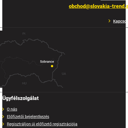
obchod@slovakia-trend.
Kapcsol
Ügyfélszolgálat
O nás
Előfizetői bejelentkezés
Regisztráljon új előfizető regisztrációja