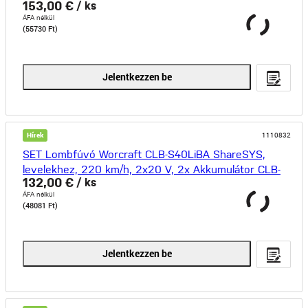
153,00 €
/ ks
ÁFA nélkül
(55730 Ft)
Jelentkezzen be
Hírek
1110832
SET Lombfúvó Worcraft CLB-S40LiBA ShareSYS,
levelekhez, 220 km/h, 2x20 V, 2x Akkumulátor CLB-
132,00 €
/ ks
20V-4.0
ÁFA nélkül
(48081 Ft)
Jelentkezzen be