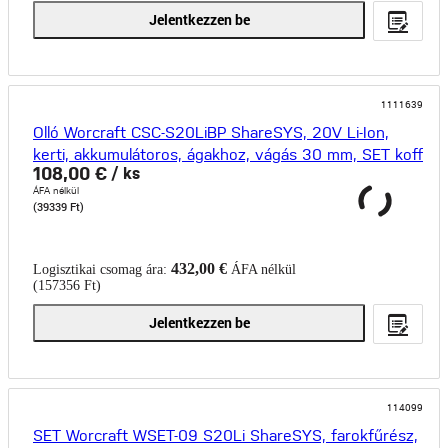
Jelentkezzen be
1111639
Olló Worcraft CSC-S20LiBP ShareSYS, 20V Li-Ion,
kerti, akkumulátoros, ágakhoz, vágás 30 mm, SET koff
108,00 €
/ ks
ÁFA nélkül
(39339 Ft)
432,00 €
Logisztikai csomag ára:
ÁFA nélkül
(157356 Ft)
Jelentkezzen be
114099
SET Worcraft WSET-09 S20Li ShareSYS, farokfűrész,