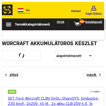
Hu
Keresni
Saját fiókom
{{
Hírek
Eladás
Katalógusok
count
Termékkategóriák
menü
}}
WORCRAFT AKKUMULÁTOROS KÉSZLET
előző
másik
Hírek
1110831
SET Fúvó Worcraft CLBV-S40Li ShareSYS, lombszívó,
230 km/h, 2x20V, 45 lit., 2x akku CLB-20V-4.0, 1x