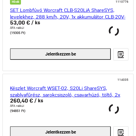
Hírek
1110776
SET Lombfúvó Worcraft CLB-S20LiA ShareSYS,
levelekhez, 288 km/h, 20V, 1x akkumulátor CLB-20V-
53,00 €
/ ks
2.0, 1x
ÁFA nélkül
(19305 Ft)
Jelentkezzen be
114035
Készlet Worcraft WSET-02, S20Li ShareSYS,
szablyafűrész, sarokcsiszoló, csavarhúzó, töltő, 2x
260,40 €
/ ks
4,0 Ah
ÁFA nélkül
(94851 Ft)
Jelentkezzen be