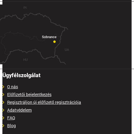
Ügyfélszolgálat
O nás
Előfizetői bejelentkezés
Regisztráljon új előfizető regisztrációja
Adatvédelem
FAQ
Blog