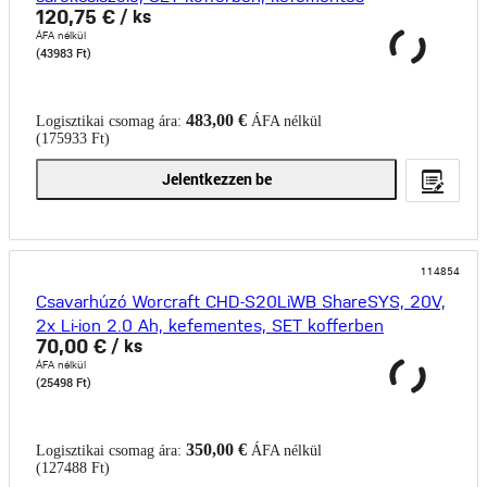
120,75 €
/ ks
ÁFA nélkül
(43983 Ft)
483,00 €
Logisztikai csomag ára:
ÁFA nélkül
(175933 Ft)
Jelentkezzen be
114854
Csavarhúzó Worcraft CHD-S20LiWB ShareSYS, 20V,
2x Li-ion 2.0 Ah, kefementes, SET kofferben
70,00 €
/ ks
ÁFA nélkül
(25498 Ft)
350,00 €
Logisztikai csomag ára:
ÁFA nélkül
(127488 Ft)