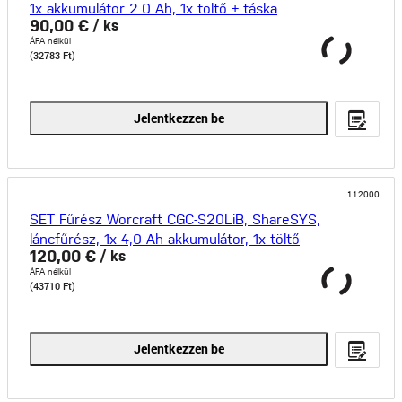
1x akkumulátor 2.0 Ah, 1x töltő + táska
90,00 €
/ ks
ÁFA nélkül
(32783 Ft)
Jelentkezzen be
112000
SET Fűrész Worcraft CGC-S20LiB, ShareSYS,
láncfűrész, 1x 4,0 Ah akkumulátor, 1x töltő
120,00 €
/ ks
ÁFA nélkül
(43710 Ft)
Jelentkezzen be