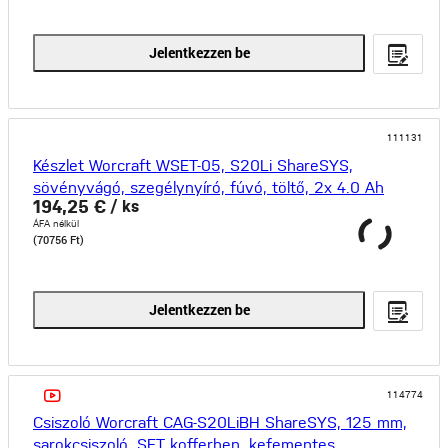
Jelentkezzen be
111131
Készlet Worcraft WSET-05, S20Li ShareSYS,
sövényvágó, szegélynyíró, fúvó, töltő, 2x 4.0 Ah
194,25 €
/ ks
akkumulát
ÁFA nélkül
(70756 Ft)
Jelentkezzen be
114774
Csiszoló Worcraft CAG-S20LiBH ShareSYS, 125 mm,
sarokcsiszoló, SET kofferben, kefementes