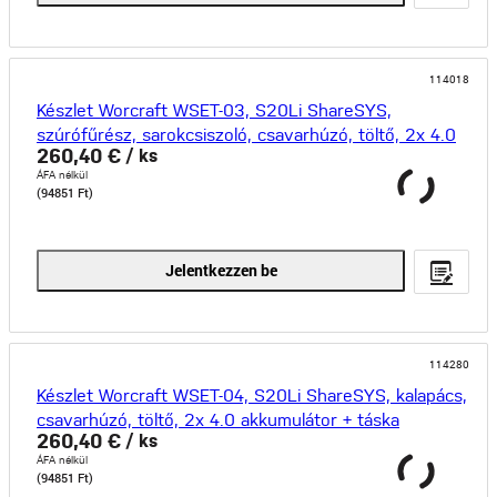
114018
Készlet Worcraft WSET-03, S20Li ShareSYS,
szúrófűrész, sarokcsiszoló, csavarhúzó, töltő, 2x 4.0
260,40 €
/ ks
akku
ÁFA nélkül
(94851 Ft)
Jelentkezzen be
114280
Készlet Worcraft WSET-04, S20Li ShareSYS, kalapács,
csavarhúzó, töltő, 2x 4.0 akkumulátor + táska
260,40 €
/ ks
ÁFA nélkül
(94851 Ft)