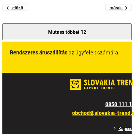
előző
másik
Mutass többet 12
Rendszeres áruszállítás
az ügyfelek számára
0850 111 1
obchod@slovakia-trend.
Kapcsol