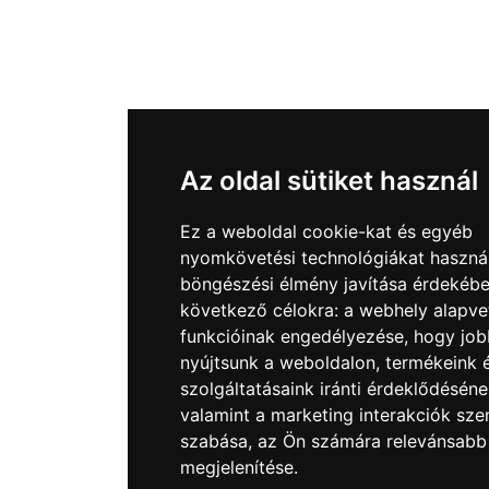
Az oldal sütiket használ
Ez a weboldal cookie-kat és egyéb
nyomkövetési technológiákat haszná
böngészési élmény javítása érdekébe
következő célokra:
a webhely alapve
funkcióinak engedélyezése
,
hogy job
nyújtsunk a weboldalon
,
termékeink 
szolgáltatásaink iránti érdeklődésén
valamint a marketing interakciók sze
szabása
,
az Ön számára relevánsabb
megjelenítése
.