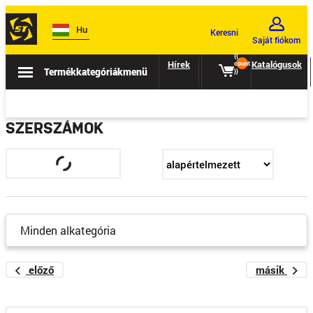
Hu
Keresni
Saját fiókom
{{
Hírek
Eladás
Katalógusok
count
Termékkategóriák
menü
}}
SZERSZÁMOK
Minden alkategória
előző
másik