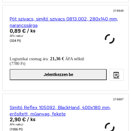
216949
Pót szivacs, simító szivacs 0813.002, 280x140 mm,
narancssárga
0,89 €
/ ks
ÁFA nélkül
(324 Ft)
21,36 €
Logisztikai csomag ára:
ÁFA nélkül
(7780 Ft)
Jelentkezzen be
216887
Simító Reflex 105092, BlackHand, 400x180 mm,
erősített, műanyag, fekete
2,90 €
/ ks
ÁFA nélkül
(1056 Ft)