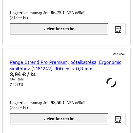
86,75 €
Logisztikai csomag ára:
ÁFA nélkül
(31599 Ft)
Jelentkezzen be
2161248
Penge Strend Pro Premium, pótalkatrész, Ergonomic
simítóhoz (2161242), 100 cm x 0,3 mm
3,94 €
/ ks
ÁFA nélkül
(1435 Ft)
98,50 €
Logisztikai csomag ára:
ÁFA nélkül
(35879 Ft)
Jelentkezzen be