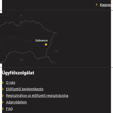
Kapcsol
Ügyfélszolgálat
O nás
Előfizetői bejelentkezés
Regisztráljon új előfizető regisztrációja
Adatvédelem
FAQ