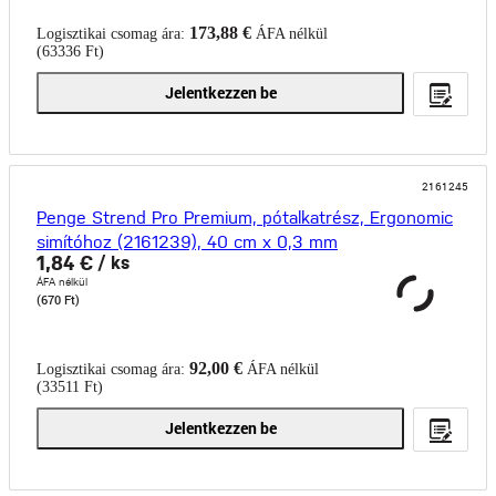
173,88 €
Logisztikai csomag ára:
ÁFA nélkül
(63336 Ft)
Jelentkezzen be
2161245
Penge Strend Pro Premium, pótalkatrész, Ergonomic
simítóhoz (2161239), 40 cm x 0,3 mm
1,84 €
/ ks
ÁFA nélkül
(670 Ft)
92,00 €
Logisztikai csomag ára:
ÁFA nélkül
(33511 Ft)
Jelentkezzen be