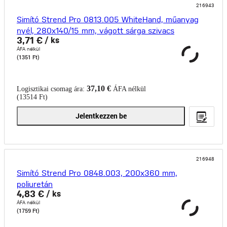
216943
Simító Strend Pro 0813.005 WhiteHand, műanyag
nyél, 280x140/15 mm, vágott sárga szivacs
3,71 €
/ ks
ÁFA nélkül
(1351 Ft)
37,10 €
Logisztikai csomag ára:
ÁFA nélkül
(13514 Ft)
Jelentkezzen be
216948
Simító Strend Pro 0848.003, 200x360 mm,
poliuretán
4,83 €
/ ks
ÁFA nélkül
(1759 Ft)