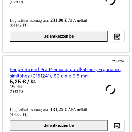
(1683 Ft)
231,00 €
Logisztikai csomag ára:
ÁFA nélkül
(84142 Ft)
Jelentkezzen be
2161252
Penge Strend Pro Premium, pótalkatrész, Ergonomic
simítóhoz (2161241), 80 cm x 0,5 mm
5,25 €
/ ks
ÁFA nélkül
(1912 Ft)
131,25 €
Logisztikai csomag ára:
ÁFA nélkül
(47808 Ft)
Jelentkezzen be