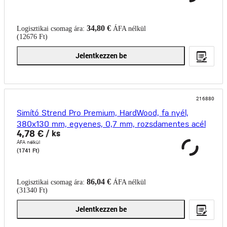
34,80 €
Logisztikai csomag ára:
ÁFA nélkül
(12676 Ft)
Jelentkezzen be
216880
Simító Strend Pro Premium, HardWood, fa nyél,
380x130 mm, egyenes, 0,7 mm, rozsdamentes acél
4,78 €
/ ks
ÁFA nélkül
(1741 Ft)
86,04 €
Logisztikai csomag ára:
ÁFA nélkül
(31340 Ft)
Jelentkezzen be