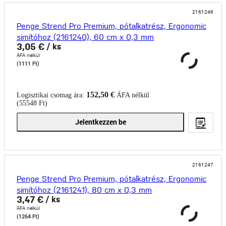
2161246
Penge Strend Pro Premium, pótalkatrész, Ergonomic
simítóhoz (2161240), 60 cm x 0,3 mm
3,05 €
/ ks
ÁFA nélkül
(1111 Ft)
152,50 €
Logisztikai csomag ára:
ÁFA nélkül
(55548 Ft)
Jelentkezzen be
2161247
Penge Strend Pro Premium, pótalkatrész, Ergonomic
simítóhoz (2161241), 80 cm x 0,3 mm
3,47 €
/ ks
ÁFA nélkül
(1264 Ft)